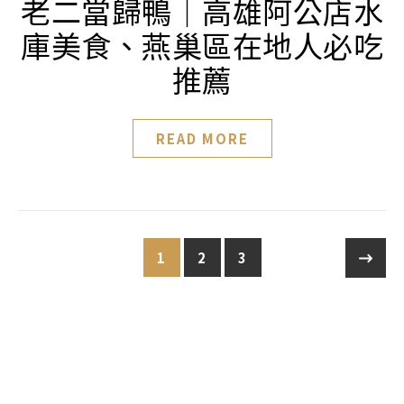
老二當歸鴨｜高雄阿公店水
庫美食、燕巢區在地人必吃
推薦
READ MORE
1
2
3